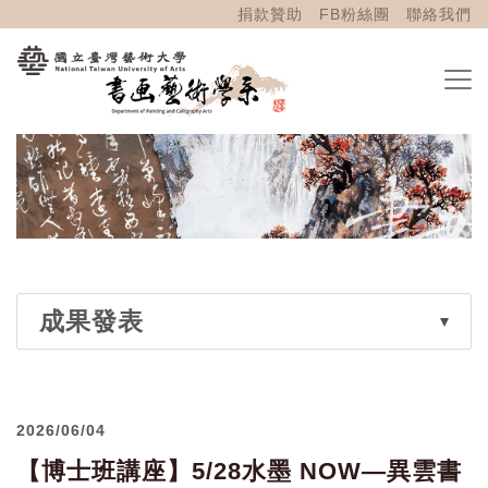
捐款贊助
FB粉絲團
聯絡我們
成果發表
2026/06/04
【博士班講座】5/28水墨 NOW—異雲書