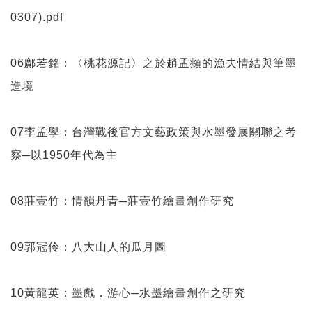
0307).pdf
06鄺若銘：〈桃花源記〉之於趙孟頫的漁夫情結與筆墨
造境
07李孟學：台灣戰後官方文藝政策與水墨發展關聯之考
察─以1950年代為主
08莊壹竹：情韻丹青─莊壹竹繪畫創作研究
09郭冠伶：八大山人的瓜月圖
10黃龍英：墨戲．游心─水墨繪畫創作之研究