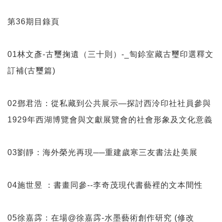
第36期目錄頁
01林文彥-古璽掬遺（三十則）-_匋鉩室藏古璽印選釋文
訂補(古璽篇)
02鄧君浩：從私藏到公共展示—探討西泠印社社員參與
1929年西湖博覽會與文獻展覽會的社會形象及文化意義
03劉靜：海外榮光再現──重建歲寒三友書法赴美展
04施世昱 ：書畫同參--李奇茂現代書藝裡的文本間性
05徐嘉霠：在場@徐嘉霠-水墨藝術創作研究 (修改