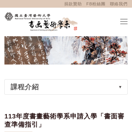
捐款贊助
FB粉絲團
聯絡我們
課程介紹
113年度書畫藝術學系申請入學「書面審
查準備指引」