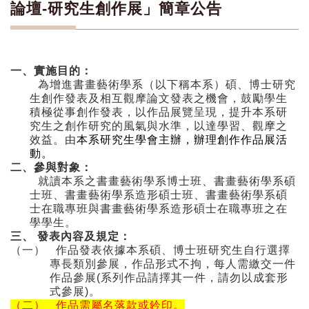
論壇-研究生創作展」簡章公告
一、實施目的：
為增進書畫藝術學系（以下稱本系）碩、博士研究
生創作發表及相互觀摩論文發表之機會，鼓勵學生
積極從事創作發表，以作品展覽呈現，提升本系研
究生之創作研究的風氣與水準，以達學習、觀摩之
效益。
由
本系研究生學會主辦，辦理創作作品展活
動。
二、參與對象：
就讀本系之書畫藝術學系博士班、書畫藝術學系碩
士班、書畫藝術學系造形碩士班、書畫藝術學系碩
士在職專班與書畫藝術學系造形碩士在職專班之在
學學生。
三、
發表內容及規定：
（一）
作品發表依據本系碩、博士班研究生自行選擇
專長類別參展，作品形式不拘，每人需繳交一件
作品參展
(
系列作品請擇其一件，請勿以成套形
式參展
)
。
（二）
作品需屬名落款或鈐印。