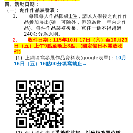
四、活動日期：
（一）
創作作品展發表：
1.
每班
每人作品限繳
1
件
，請以入學後之創作作
品參加展出
(
碩一
可除外，但須為近一年內之作
品
)
。每
件作品裝裱後長、寬任一邊不得超過
240
公分為原則。
2.
收件日期：
115
年
10
月
17
日（六）至
10
月
23
日（五）上午
9
點至晚上
8
點。
(
國定假日不開放收
件
)
(1)
上網填寫參展作品資料表
(google
表單
)
：
10
月
16
日（五）
16
點
00
分填寫截止→
(2)
個
人送
件表填
妥後黏貼好，以班級為單位繳