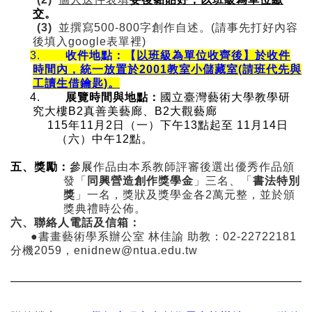
交
。
(3)
並撰寫
500-800
字創作自述。
(
請事先打好內容
後填入
google
表單裡
)
3.
收件地點：
【
以班級為單位收齊後】
於收件
時間內，統一放置於
2001
教室小儲藏室
(
請班代先與
工讀生借鑰匙
)
。
4.
展覽時間與地點：
國立臺灣藝術大學教學研
究大樓
B2
真善美藝廊、
B2
大觀藝廊
115
年
11
月
2
日（一）下午
13
點起至
11
月
14
日
（六）中午
12
點。
五、獎勵：
參展
作品由本系教師評審後選出優秀作品頒
發「
同興營造創作獎學金
」三名、「
書法特別
獎
」一名，獎狀及獎學金各
2
萬元整，並於頒
獎典禮時公佈。
六、聯絡人電話及信箱：
●書畫藝術學系辦公室 林佳諭 助教：
02-22722181
分機
2059
，
enidnew@ntua.edu.tw