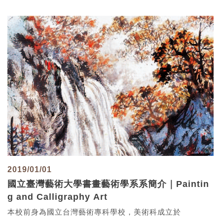
術科更名為「美術學系」，包含國畫組及西畫組。
2001年8月本校改名為「國立臺灣藝術大學」，成立
「美術學院」， 2002年8月美術學系國畫組奉准設
立「國立臺灣藝術大學美術學院書畫藝術學系」，
承自國立臺灣藝術專科學校美術科國畫組長期發展
而來，以前瞻性與宏觀辦學理念，朝獨特、民族、
學術性、專業性、開創性、世界性、國際化方向繼
續努力。
2019/01/01
國立臺灣藝術大學書畫藝術學系系簡介｜Paintin
g and Calligraphy Art
本校前身為國立台灣藝術專科學校，美術科成立於