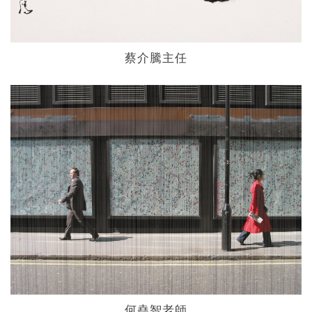
蔡介騰主任
何堯智老師