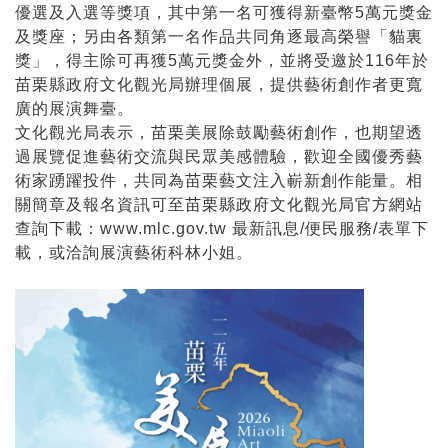
優選及入選等獎項，其中第一名可獲得新臺幣5萬元獎金
及獎座；另由各類第一名作品共同角逐最高榮譽「貓裏
獎」，得主除可再獲5萬元獎金外，並將受邀於116年於
苗栗縣政府文化觀光局辦理個展，提供藝術創作者更寬
廣的展演舞臺。
文化觀光局表示，苗栗美展除鼓勵藝術創作，也期望透
過展覽促進藝術交流與民眾美感體驗，歡迎全國優秀藝
術家踴躍投件，共同為苗栗藝文注入嶄新創作能量。相
關簡章及報名資訊可至
苗栗縣政府文化觀光局官方網站
查詢下載：www.mlc.gov.tw 最新訊息/便民服務/表單下
載，或洽詢展演藝術科林小姐。