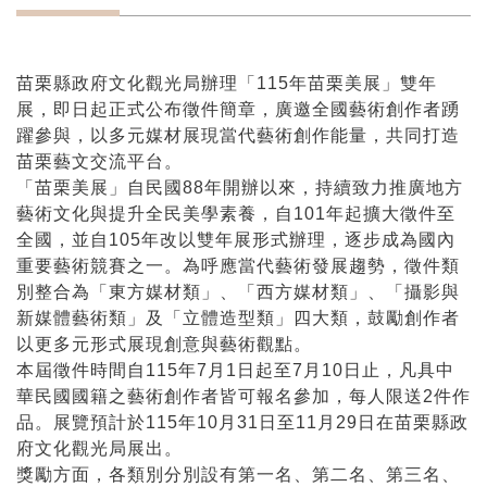
苗栗縣政府文化觀光局辦理「115年苗栗美展」雙年
展，即日起正式公布徵件簡章，廣邀全國藝術創作者踴
躍參與，以多元媒材展現當代藝術創作能量，共同打造
苗栗藝文交流平台。
「苗栗美展」自民國88年開辦以來，持續致力推廣地方
藝術文化與提升全民美學素養，自101年起擴大徵件至
全國，並自105年改以雙年展形式辦理，逐步成為國內
重要藝術競賽之一。為呼應當代藝術發展趨勢，徵件類
別整合為「東方媒材類」、「西方媒材類」、「攝影與
新媒體藝術類」及「立體造型類」四大類，鼓勵創作者
以更多元形式展現創意與藝術觀點。
本屆徵件時間自115年7月1日起至7月10日止，凡具中
華民國國籍之藝術創作者皆可報名參加，每人限送2件作
品。展覽預計於115年10月31日至11月29日在苗栗縣政
府文化觀光局展出。
獎勵方面，各類別分別設有第一名、第二名、第三名、