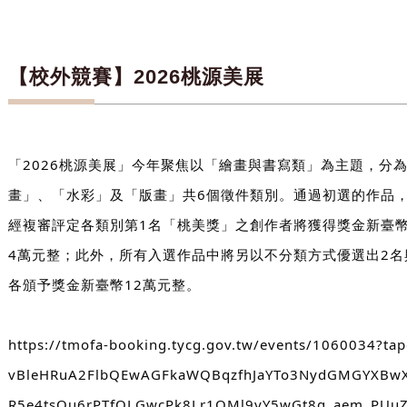
【校外競賽】2026桃源美展
「2026桃源美展」今年聚焦以「繪畫與書寫類」為主題，分
畫」、「水彩」及「版畫」共6個徵件類別。通過初選的作品，
經複審評定各類別第1名「桃美獎」之創作者將獲得獎金新臺幣
4萬元整；此外，所有入選作品中將另以不分類方式優選出2
各頒予獎金新臺幣12萬元整。
https://tmofa-booking.tycg.gov.tw/events/1060034?ta
vBleHRuA2FlbQEwAGFkaWQBqzfhJaYTo3NydGMGYXBwX
R5e4tsOu6rPTfQLGwcPk8Lr1OMl9yY5wGt8g_aem_PUu