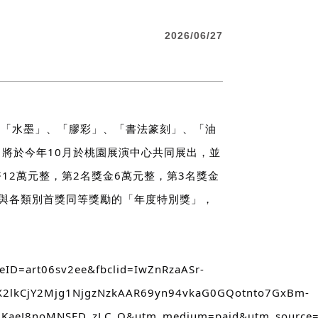
2026/06/27
為「水墨」、「膠彩」、「書法篆刻」、「油
將於今年10月於桃園展演中心共同展出，並
12萬元整，第2名獎金6萬元整，第3名獎金
名與各類別首獎同等獎勵的「年度特別獎」，
peID=art06sv2ee&fbclid=IwZnRzaASr-
2lkCjY2Mjg1NjgzNzkAAR69yn94vkaG0GQotnto7GxBm-
ZKaeJ8noMNSED_zLC_Q&utm_medium=paid&utm_source