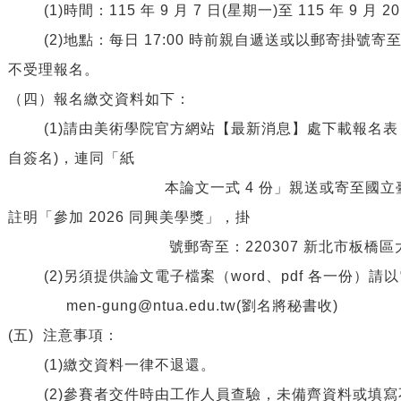
(1)
時間：
115
年
9
月
7
日
(
星期一
)
至
115
年
9
月
2
(2)
地點：每日
17:00
時前親自遞送或以郵寄掛號寄
不受理報名。
（四
）
報名繳交資料如下：
(1)
請由美術學院官方網站【最新消息】處下載報名表
自簽名
)
，連同「紙
本論文一式
4
份」親送或寄至國立
註明「參加
2026
同興美學獎」，掛
號郵寄至：
220307
新北市板橋區
(2)
另須提供論文電子檔案（
word
、
pdf
各一份）請以
men-gung@ntua.edu.tw(
劉名將秘書收
)
(
五
)
注意事項：
(1)
繳交資料一律不退還。
(2)
參賽者交件時由工作人員查驗，未備齊資料或填寫