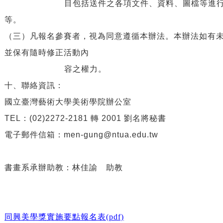
目包括送件之各項文件、資料、圖檔等進行展示
等。
（三）凡報名參賽者，視為同意遵循本辦法。本辦法如有
並保有隨時修正活動內
容之權力。
十、聯絡資訊：
國立臺灣藝術大學美術學院辦公室
TEL
：
(02)2272-2181
轉
2001
劉名將秘書
電子郵件信箱：
men-gung@ntua.edu.tw
書畫系承辦助教：林佳諭 助教
同興美學獎實施要點報名表(pdf)