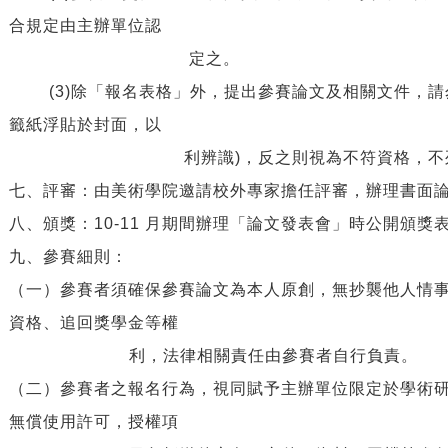
合規定由主辦單位認
定之。
(3)
除「報名表格」外，提出參賽論文及相關文件，請
籤紙浮貼於封面，以
利辨識
)
，反之則視為不符資格，不
七、評審：由美術學院邀請校外專家擔任評審，辦理書面
八、頒獎：
10-11
月期間辦理「論文發表會」時公開頒獎
九、參賽細則：
（一）參賽者須確保參賽論文為本人原創，無抄襲他人情
資格、追回獎學金等權
利，法律相關責任由參賽者自行負責。
（二）參賽者之報名行為，視同賦予主辦單位限定於學術
無償使用許可，授權項