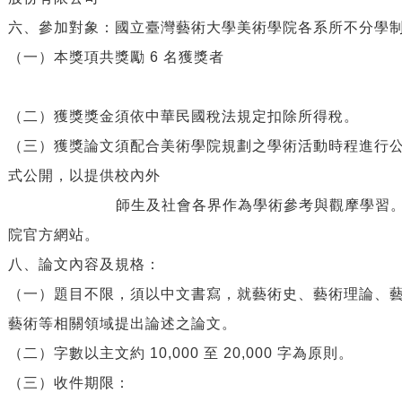
六、參加對象：國立臺灣藝術大學美術學院各系所不分學
（一）本獎項共獎勵
6
名獲獎者
（二）獲獎獎金須依中華民國稅法規定扣除所得稅。
（三）獲獎論文須配合美術學院規劃之學術活動時程進行
式公開，以提供校內外
師生及社會各界作為學術參考與觀摩學習。獲獎
院官方網站。
八、論文內容及規格：
（一）題目不限，須以中文書寫，就藝術史、藝術理論、
藝術等相關領域提出論述之論文。
（二）
字數以主文約
10,000
至
20,000
字為原則。
（三）
收件期限：