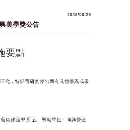
2026/06/29
興美學獎公告
施要點
論研究，特評選研究傑出而有具體優異成果
蹟藝術修護學系
五、贊助單位：同興營造