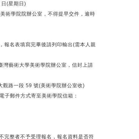
0
日
(
星期日
)
至美術學院院辦公室，不得提早交件，逾時
，報名表填寫完畢後請列印輸出
(
需本人親
臺灣藝術大學美術學院辦公室，信封上請
大觀路一段
59
號
(
美術學院辦公室收
)
電子郵件方式寄至美術學院信箱：
不完整者不予受理報名，報名資料是否符