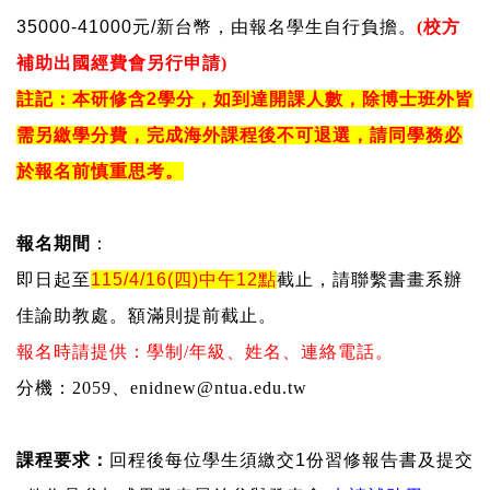
35000-41000
元
/
新台幣，由報名學生自行負擔。
(
校方
補助出國經費會另行申請
)
註記：本研修含
2
學分，如到達開課人數，除博士班外皆
需另繳學分費，完成海外課程後不可退選，請同學務必
於報名前慎重思考。
報名期間
：
即日起至
115/4/16(
四
)
中午
12
點
截止，請聯繫書畫系辦
佳諭助教處。額滿則提前截止。
報名時請提供：學制
/
年級、姓名、連絡電話。
分機：
2059
、
enidnew@ntua.edu.tw
課程要求：
回程後每位學生須繳交
1
份習修報告書及提交