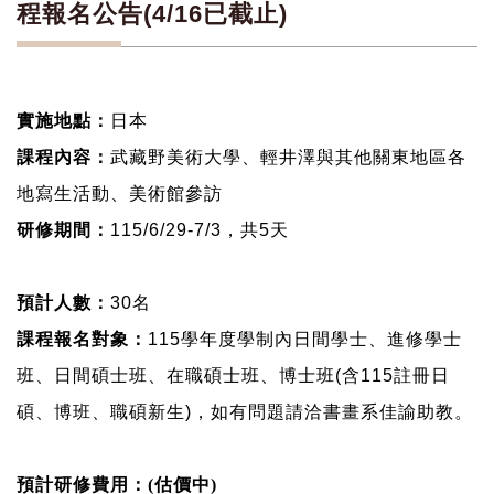
程報名公告(4/16已截止)
實施地點：
日本
課程內容：
武藏野美術大學、輕井澤與其他關東地區各
地
寫生活動、美術館參訪
研修期間：
115/6/29-7/3
，共
5
天
預計人數：
30
名
課程報名對象：
115
學年度學制內日間學士、進修學士
班、日間碩士班、在職碩士班、博士班
(
含
115
註冊日
碩、博班、職碩新生
)
，如有問題請洽書畫系佳諭助教。
預計研修費用：
(
估價中
)