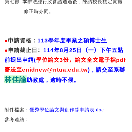
第七條
本辦法經行政會議通過後，陳請校長核定實施，
修正時亦同。
●
申請資格：
113
學年度畢業之碩博士生
●
申請截止日：
114
年
8
月
25
日（一）下午五點
前提出申請(
學位論文3份，論文全文電子檔pdf
寄送至enidnew@ntua.edu.tw
)
，請交至系辦
林佳諭
助教處，逾時不候。
附件檔案：
優秀學位論文與創作獎申請表.doc
參考連結：