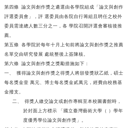
第四條
論文與創作獎之遴選由各學院組成「論文與創作
評選委員會」，評 選委員由各院自行籌組且聘任之校外
委員需達總人數三分之一，各 學院召開評選會審核後推
薦。
第五條
各學院於每年十月上旬前將論文與創作獎之推薦
名單交由研究發展 處統整後上簽陳核。
第六條
論文與創作獎之獎勵措施如下：
一、
獲得論文與創作獎之得獎人將頒發獎狀乙紙，碩士
每名獎金壹 萬元、博士每名獎金貳萬元，經費由校務基
金撥支。
二、
得獎人繳交論文或創作專輯至本校圖書館時，
於封面上方標示 「國立臺灣藝術大學（ ）學年
度優秀學位論文與創作獎」。