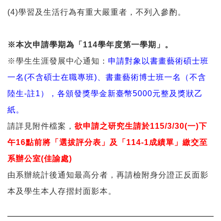
(4)
學習及生活行為有重大嚴重者，不列入參酌。
※本次申請學期為「
114
學年度第一
學期」。
※學生生涯發展中心通知：
申請對象以書畫藝術碩士班
一名
(
不含碩士在職專班
)
、書畫藝術博士班一名（不含
陸生
-
註
1
），各頒發獎學金新臺幣
5000
元整及獎狀乙
紙。
請詳見附件檔案，
欲申請之研究生請於
115/3/30(一
)下
午16點
前將「選拔評分表」及「
114-1
成績單」繳交至
系辦公室
(
佳諭處
)
由系辦統計後通知最高分者，再請檢附身分證正反面影
本及學生本人存摺封面影本。