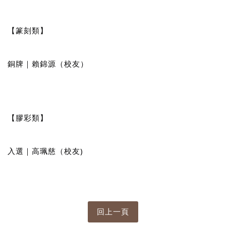
【篆刻類】
銅牌｜賴錦源（校友）
【膠彩類】
入選｜高珮慈（校友)