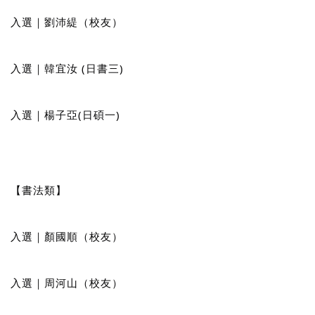
入選｜劉沛緹（校友）
入選｜韓宜汝 (日書三)
入選｜楊子亞(日碩一)
【書法類】
入選｜顏國順（校友）
入選｜周河山（校友）