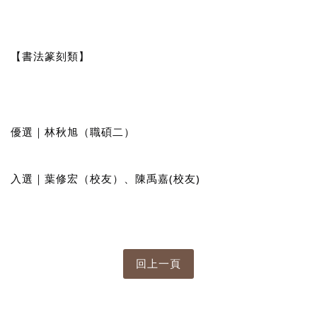
【書法篆刻類】
優選｜林秋旭（職碩二）
入選｜葉修宏（校友）、陳禹嘉(校友)