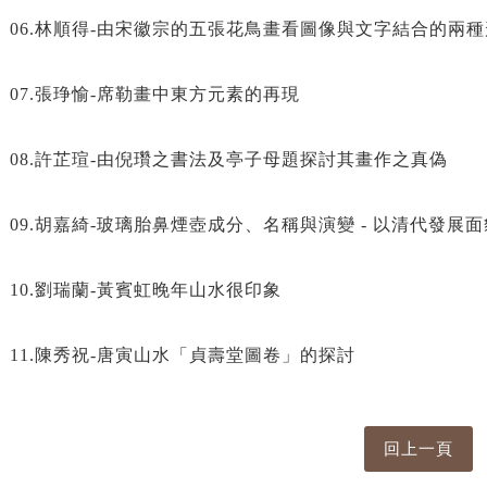
06.林順得-由宋徽宗的五張花鳥畫看圖像與文字結合的兩
07.張琤愉-席勒畫中東方元素的再現
08.許芷瑄-由倪瓚之書法及亭子母題探討其畫作之真偽
09.胡嘉綺-玻璃胎鼻煙壺成分、名稱與演變 - 以清代發展
10.劉瑞蘭-黃賓虹晚年山水很印象
11.陳秀祝-唐寅山水「貞壽堂圖卷」的探討