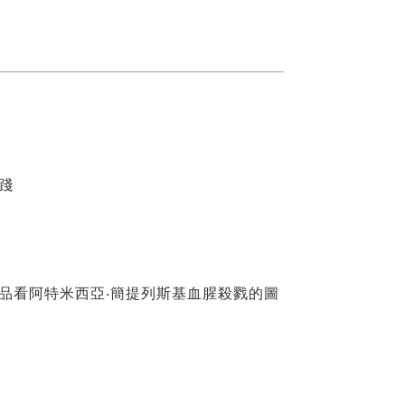
踐
作品看阿特米西亞‧簡提列斯基血腥殺戮的圖