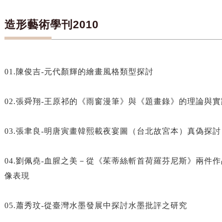
造形藝術學刊2010
01.陳俊吉-元代顏輝的繪畫風格類型探討
02.張舜翔-王原祁的《雨窗漫筆》與《題畫錄》的理論與實
03.張聿良-明唐寅畫韓熙載夜宴圖（台北故宮本）真偽探討
04.劉佩堯-血腥之美－從《茱蒂絲斬首荷羅芬尼斯》兩件
像表現
05.蕭秀玟-從臺灣水墨發展中探討水墨批評之研究