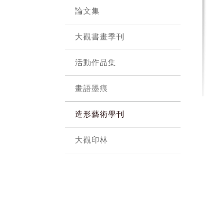
論文集
大觀書畫季刊
活動作品集
畫語墨痕
造形藝術學刊
大觀印林