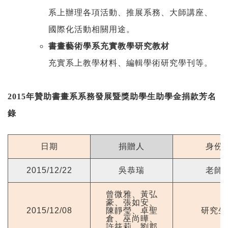
系上辦理各項活動、推展系務、大師講座、
國際化活動相關用途。
書畫藝術學系充實教學研究教材
充實系上教學材料、編輯學術研究學刊等。
2015年贊助書畫系系務發展暨獎助學生助學金捐款芳名
錄
日期
捐贈人
身份
2015/12/22
吳恭瑞
老師
曾微雅、黃弘
豪、張如安、
2015/12/08
陳靜瑩、卓聖
研究生
倉、巫尚曄、
許筱莉、劉郡