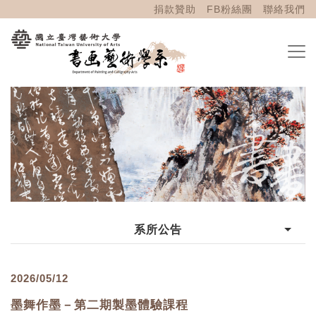
捐款贊助
FB粉絲團
聯絡我們
系所公告
2026/05/12
墨舞作墨－第二期製墨體驗課程